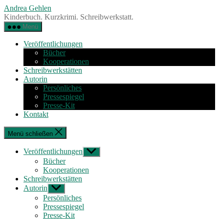
Zum
Andrea Gehlen
Inhalt
Kinderbuch. Kurzkrimi. Schreibwerkstatt.
springen
Menü
Veröffentlichungen
Bücher
Kooperationen
Schreibwerkstätten
Autorin
Persönliches
Pressespiegel
Presse-Kit
Kontakt
Menü schließen
Veröffentlichungen
Untermenü
anzeigen
Bücher
Kooperationen
Schreibwerkstätten
Autorin
Untermenü
anzeigen
Persönliches
Pressespiegel
Presse-Kit