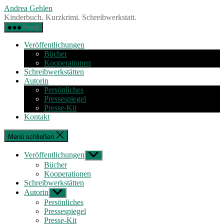
Zum
Andrea Gehlen
Inhalt
Kinderbuch. Kurzkrimi. Schreibwerkstatt.
springen
Menü
Veröffentlichungen
Bücher
Kooperationen
Schreibwerkstätten
Autorin
Persönliches
Pressespiegel
Presse-Kit
Kontakt
Menü schließen
Veröffentlichungen
Untermenü
anzeigen
Bücher
Kooperationen
Schreibwerkstätten
Autorin
Untermenü
anzeigen
Persönliches
Pressespiegel
Presse-Kit