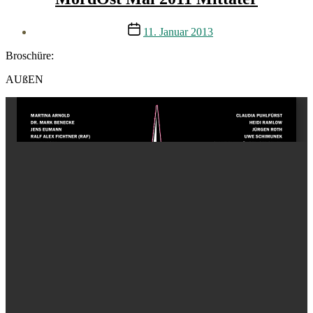
Veröffentlichungsdatum
11. Januar 2013
Broschüre:
AUßEN