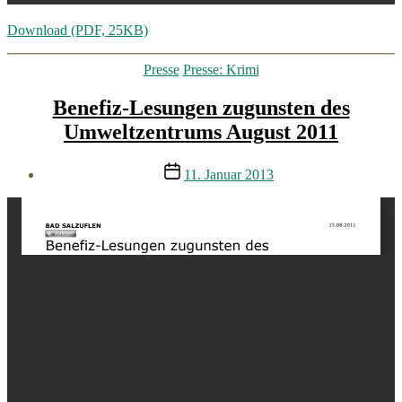
Download (PDF, 25KB)
Kategorien
Presse
Presse: Krimi
Benefiz-Lesungen zugunsten des
Umweltzentrums August 2011
Veröffentlichungsdatum
11. Januar 2013