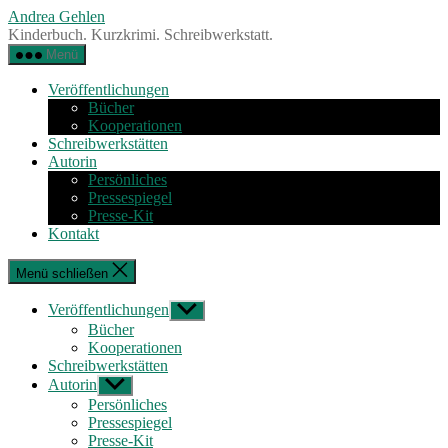
Zum
Andrea Gehlen
Inhalt
Kinderbuch. Kurzkrimi. Schreibwerkstatt.
springen
Menü
Veröffentlichungen
Bücher
Kooperationen
Schreibwerkstätten
Autorin
Persönliches
Pressespiegel
Presse-Kit
Kontakt
Menü schließen
Veröffentlichungen
Untermenü
anzeigen
Bücher
Kooperationen
Schreibwerkstätten
Autorin
Untermenü
anzeigen
Persönliches
Pressespiegel
Presse-Kit