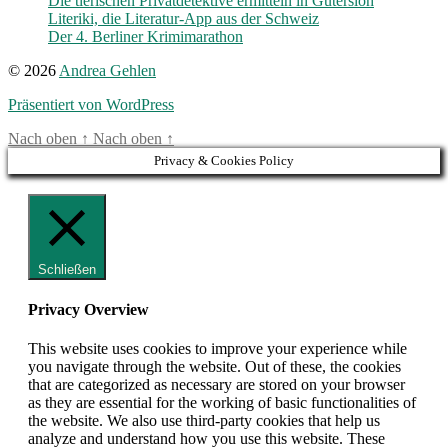
Die tierischen Privatdetektive ermitteln in Gütersloh
Literiki, die Literatur-App aus der Schweiz
Der 4. Berliner Krimimarathon
© 2026
Andrea Gehlen
Präsentiert von WordPress
Nach oben
↑
Nach oben
↑
Privacy & Cookies Policy
Schließen
Privacy Overview
This website uses cookies to improve your experience while
you navigate through the website. Out of these, the cookies
that are categorized as necessary are stored on your browser
as they are essential for the working of basic functionalities of
the website. We also use third-party cookies that help us
analyze and understand how you use this website. These