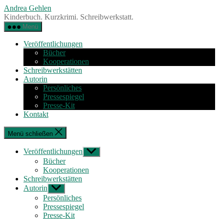
Zum
Andrea Gehlen
Inhalt
Kinderbuch. Kurzkrimi. Schreibwerkstatt.
springen
Menü
Veröffentlichungen
Bücher
Kooperationen
Schreibwerkstätten
Autorin
Persönliches
Pressespiegel
Presse-Kit
Kontakt
Menü schließen
Veröffentlichungen
Untermenü
anzeigen
Bücher
Kooperationen
Schreibwerkstätten
Autorin
Untermenü
anzeigen
Persönliches
Pressespiegel
Presse-Kit