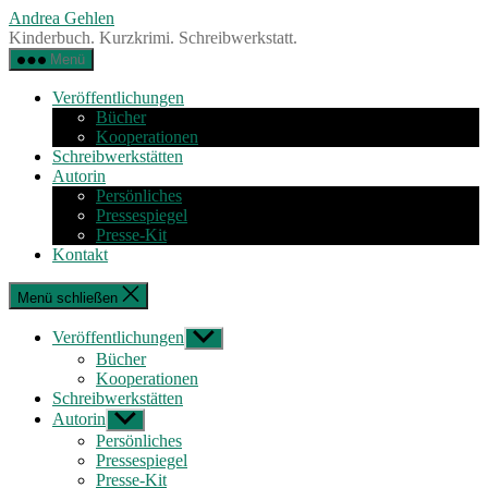
Zum
Andrea Gehlen
Inhalt
Kinderbuch. Kurzkrimi. Schreibwerkstatt.
springen
Menü
Veröffentlichungen
Bücher
Kooperationen
Schreibwerkstätten
Autorin
Persönliches
Pressespiegel
Presse-Kit
Kontakt
Menü schließen
Veröffentlichungen
Untermenü
anzeigen
Bücher
Kooperationen
Schreibwerkstätten
Autorin
Untermenü
anzeigen
Persönliches
Pressespiegel
Presse-Kit