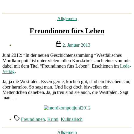
Kategorien
Allgemein
Freundinnen fürs Leben
Veröffentlichungsdatum
2. Januar 2013
Juni 2012: “In der neuen Geschichtensammlung “Westfälisches
Mordkompott” ist unter vielen tollen Kurzkrimis auch einer von mir
dabei mit dem Titel “Freundinnen fürs Leben”. Erschienen im
Leda-
Verlag
.
Ja, ja die Westfalen. Essen gerne, kochen gut, sind ein bisschen stur,
aber harmlos. So sagt man. Und liegt doch bisweilen ein
Mettendchen daneben. Ja, ja treu sind sie auch, die Westfalen. Sagt
man …
Schlagwörter
Freundinnen
,
Krimi
,
Kulinarisch
Kategorien
Allgemein