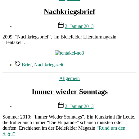
Nachkriegsbrief
Veröffentlichungsdatum
2. Januar 2013
2009: “Nachkriegsbrief”, im Bielefelder Literaturmagazin
“Tentakel”.
Schlagwörter
Brief
,
Nachkriegszeit
Kategorien
Allgemein
Immer wieder Sonntags
Veröffentlichungsdatum
2. Januar 2013
Sommer 2010: “Immer Wieder Sonntags”. Ein Kurzkrimi für Leute,
die früher auch immer “Die Hitparade” schauen mussten oder
durften. Erschienen im der Bielefelder Magazin
“Rund um den
Siggi”
.