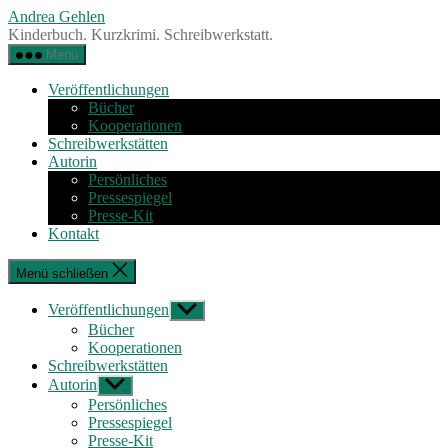
Zum
Andrea Gehlen
Inhalt
Kinderbuch. Kurzkrimi. Schreibwerkstatt.
springen
Menü
Veröffentlichungen
Bücher
Kooperationen
Schreibwerkstätten
Autorin
Persönliches
Pressespiegel
Presse-Kit
Kontakt
Menü schließen
Veröffentlichungen
Untermenü
anzeigen
Bücher
Kooperationen
Schreibwerkstätten
Autorin
Untermenü
anzeigen
Persönliches
Pressespiegel
Presse-Kit