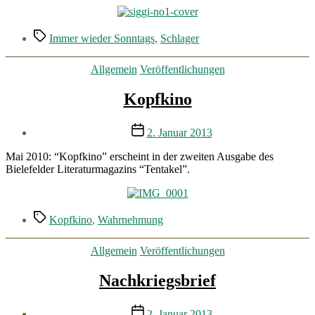
Schlagwörter
Immer wieder Sonntags
,
Schlager
Kategorien
Allgemein
Veröffentlichungen
Kopfkino
Veröffentlichungsdatum
2. Januar 2013
Mai 2010: “Kopfkino” erscheint in der zweiten Ausgabe des
Bielefelder Literaturmagazins “Tentakel”.
Schlagwörter
Kopfkino
,
Wahrnehmung
Kategorien
Allgemein
Veröffentlichungen
Nachkriegsbrief
Veröffentlichungsdatum
2. Januar 2013