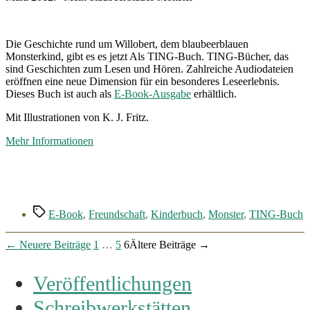
Die Geschichte rund um Willobert, dem blaubeerblauen
Monsterkind, gibt es es jetzt Als TING-Buch. TING-Bücher, das
sind Geschichten zum Lesen und Hören. Zahlreiche Audiodateien
eröffnen eine neue Dimension für ein besonderes Leseerlebnis.
Dieses Buch ist auch als
E-Book-Ausgabe
erhältlich.
Mit Illustrationen von K. J. Fritz.
Mehr Informationen
Schlagwörter
E-Book
,
Freundschaft
,
Kinderbuch
,
Monster
,
TING-Buch
Seitennummerierung
←
Neuere
Beiträge
1
…
5
6
Ältere
Beiträge
→
der
Veröffentlichungen
Beiträge
Schreibwerkstätten