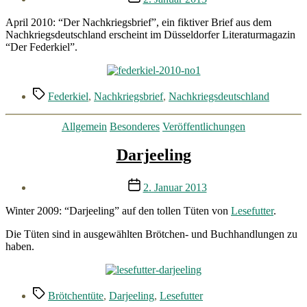
April 2010: “Der Nachkriegsbrief”, ein fiktiver Brief aus dem
Nachkriegsdeutschland erscheint im Düsseldorfer Literaturmagazin
“Der Federkiel”.
Schlagwörter
Federkiel
,
Nachkriegsbrief
,
Nachkriegsdeutschland
Kategorien
Allgemein
Besonderes
Veröffentlichungen
Darjeeling
Veröffentlichungsdatum
2. Januar 2013
Winter 2009: “Darjeeling” auf den tollen Tüten von
Lesefutter
.
Die Tüten sind in ausgewählten Brötchen- und Buchhandlungen zu
haben.
Schlagwörter
Brötchentüte
,
Darjeeling
,
Lesefutter