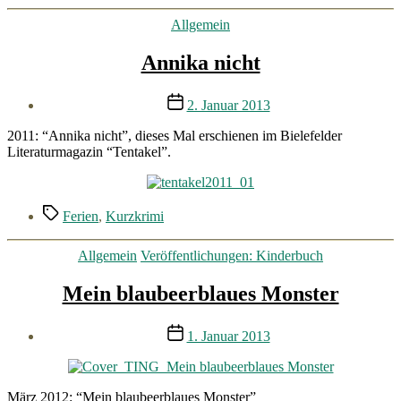
Kategorien
Allgemein
Annika nicht
Veröffentlichungsdatum
2. Januar 2013
2011: “Annika nicht”, dieses Mal erschienen im Bielefelder
Literaturmagazin “Tentakel”.
Schlagwörter
Ferien
,
Kurzkrimi
Kategorien
Allgemein
Veröffentlichungen: Kinderbuch
Mein blaubeerblaues Monster
Veröffentlichungsdatum
1. Januar 2013
März 2012: “Mein blaubeerblaues Monster”