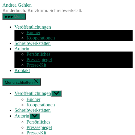
Zum
Andrea Gehlen
Inhalt
Kinderbuch. Kurzkrimi. Schreibwerkstatt.
springen
Menü
Veröffentlichungen
Bücher
Kooperationen
Schreibwerkstätten
Autorin
Persönliches
Pressespiegel
Presse-Kit
Kontakt
Menü schließen
Veröffentlichungen
Untermenü
anzeigen
Bücher
Kooperationen
Schreibwerkstätten
Autorin
Untermenü
anzeigen
Persönliches
Pressespiegel
Presse-Kit