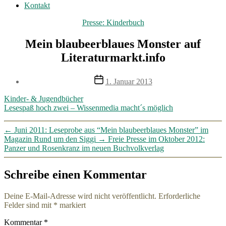
Kontakt
Kategorien
Presse: Kinderbuch
Mein blaubeerblaues Monster auf
Literaturmarkt.info
Veröffentlichungsdatum
1. Januar 2013
Kinder- & Jugendbücher
Lesespaß hoch zwei – Wissenmedia macht´s möglich
←
Juni 2011: Leseprobe aus “Mein blaubeerblaues Monster” im
Magazin Rund um den Siggi
→
Freie Presse im Oktober 2012:
Panzer und Rosenkranz im neuen Buchvolkverlag
Schreibe einen Kommentar
Deine E-Mail-Adresse wird nicht veröffentlicht.
Erforderliche
Felder sind mit
*
markiert
Kommentar
*