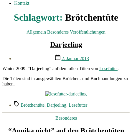
Kontakt
Schlagwort:
Brötchentüte
Kategorien
Allgemein
Besonderes
Veröffentlichungen
Darjeeling
Veröffentlichungsdatum
2. Januar 2013
Winter 2009: “Darjeeling” auf den tollen Tüten von
Lesefutter
.
Die Tüten sind in ausgewählten Brötchen- und Buchhandlungen zu
haben.
Schlagwörter
Brötchentüte
,
Darjeeling
,
Lesefutter
Kategorien
Besonderes
“Annika nicht” auf den Brötchentüten