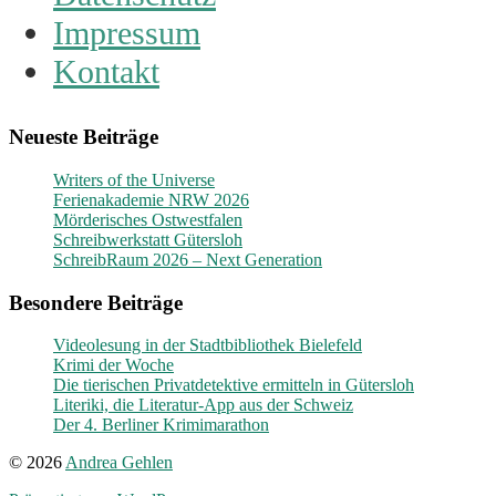
Impressum
Kontakt
Neueste Beiträge
Writers of the Universe
Ferienakademie NRW 2026
Mörderisches Ostwestfalen
Schreibwerkstatt Gütersloh
SchreibRaum 2026 – Next Generation
Besondere Beiträge
Videolesung in der Stadtbibliothek Bielefeld
Krimi der Woche
Die tierischen Privatdetektive ermitteln in Gütersloh
Literiki, die Literatur-App aus der Schweiz
Der 4. Berliner Krimimarathon
© 2026
Andrea Gehlen