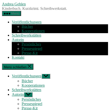
Zum
Andrea Gehlen
Inhalt
Kinderbuch. Kurzkrimi. Schreibwerkstatt.
springen
Menü
Veröffentlichungen
Bücher
Kooperationen
Schreibwerkstätten
Autorin
Persönliches
Pressespiegel
Presse-Kit
Kontakt
Menü schließen
Veröffentlichungen
Untermenü
anzeigen
Bücher
Kooperationen
Schreibwerkstätten
Autorin
Untermenü
anzeigen
Persönliches
Pressespiegel
Presse-Kit