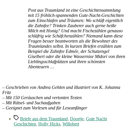
Post aus Traumland ist eine Geschichtensammlung
mit 15 fröhlich-spannenden Gute-Nacht-Geschichten
zum Einschlafen und Träumen: Wo schläft eigentlich
die Zahnfee? Trinken Zauberer auch gerne heiße
Milch mit Honig? Und macht Fischezählen genauso
schläfrig wie Schäfchenzählen? Niemand kann diese
Fragen besser beantworten als die Bewohner des
Traumlandes selbst. In kurzen Briefen erzählen zum
Beispiel die Zahnfee Edmée, der Schutzengel
Giselbert oder die kleine Wassernixe Midori von ihren
Lieblingsschlafplätzen und ihren schönsten
Abenteuern …
– Geschrieben von Andrea Gehlen und illustriert von K. Johanna
Fritz
– Mit 150 Geräuschen und vertonten Texten
– Mit Rätsel- und Suchaufgaben
– Geeignet zum Vorlesen und für Leseanfänger
Schlagwörter
Briefe aus dem Traumland
,
Doortje
,
Gute Nacht
Geschichten
,
Holly Hicks
,
Willobert