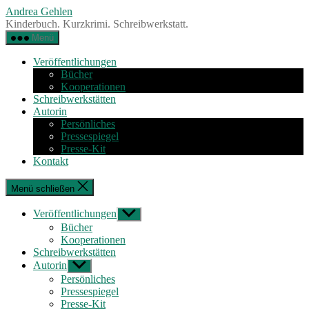
Zum
Andrea Gehlen
Inhalt
Kinderbuch. Kurzkrimi. Schreibwerkstatt.
springen
Menü
Veröffentlichungen
Bücher
Kooperationen
Schreibwerkstätten
Autorin
Persönliches
Pressespiegel
Presse-Kit
Kontakt
Menü schließen
Veröffentlichungen
Untermenü
anzeigen
Bücher
Kooperationen
Schreibwerkstätten
Autorin
Untermenü
anzeigen
Persönliches
Pressespiegel
Presse-Kit