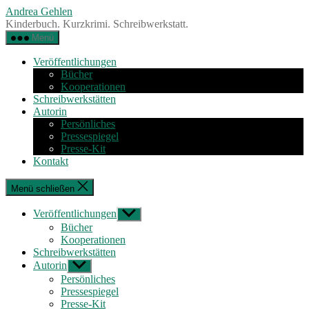
Zum
Andrea Gehlen
Inhalt
Kinderbuch. Kurzkrimi. Schreibwerkstatt.
springen
Menü
Veröffentlichungen
Bücher
Kooperationen
Schreibwerkstätten
Autorin
Persönliches
Pressespiegel
Presse-Kit
Kontakt
Menü schließen
Veröffentlichungen
Untermenü
anzeigen
Bücher
Kooperationen
Schreibwerkstätten
Autorin
Untermenü
anzeigen
Persönliches
Pressespiegel
Presse-Kit