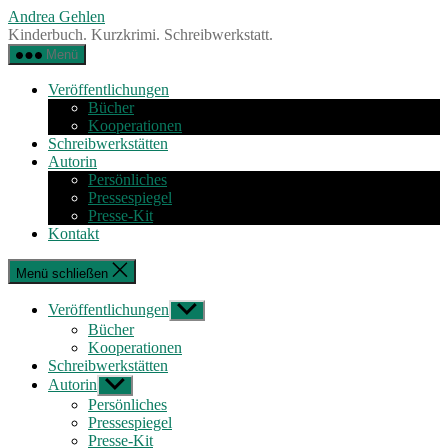
Zum
Andrea Gehlen
Inhalt
Kinderbuch. Kurzkrimi. Schreibwerkstatt.
springen
Menü
Veröffentlichungen
Bücher
Kooperationen
Schreibwerkstätten
Autorin
Persönliches
Pressespiegel
Presse-Kit
Kontakt
Menü schließen
Veröffentlichungen
Untermenü
anzeigen
Bücher
Kooperationen
Schreibwerkstätten
Autorin
Untermenü
anzeigen
Persönliches
Pressespiegel
Presse-Kit