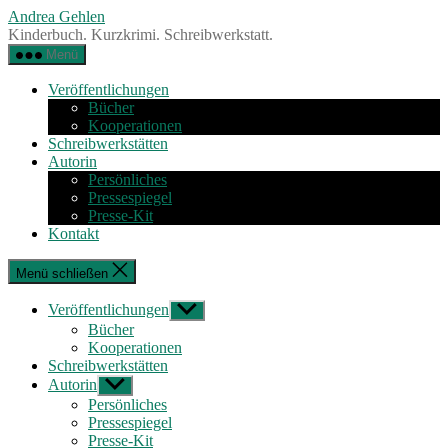
Zum
Andrea Gehlen
Inhalt
Kinderbuch. Kurzkrimi. Schreibwerkstatt.
springen
Menü
Veröffentlichungen
Bücher
Kooperationen
Schreibwerkstätten
Autorin
Persönliches
Pressespiegel
Presse-Kit
Kontakt
Menü schließen
Veröffentlichungen
Untermenü
anzeigen
Bücher
Kooperationen
Schreibwerkstätten
Autorin
Untermenü
anzeigen
Persönliches
Pressespiegel
Presse-Kit