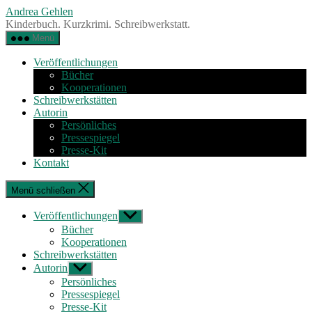
Zum
Andrea Gehlen
Inhalt
Kinderbuch. Kurzkrimi. Schreibwerkstatt.
springen
Menü
Veröffentlichungen
Bücher
Kooperationen
Schreibwerkstätten
Autorin
Persönliches
Pressespiegel
Presse-Kit
Kontakt
Menü schließen
Veröffentlichungen
Untermenü
anzeigen
Bücher
Kooperationen
Schreibwerkstätten
Autorin
Untermenü
anzeigen
Persönliches
Pressespiegel
Presse-Kit