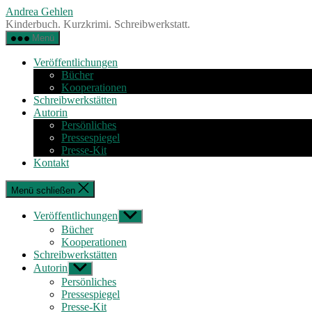
Zum
Andrea Gehlen
Inhalt
Kinderbuch. Kurzkrimi. Schreibwerkstatt.
springen
Menü
Veröffentlichungen
Bücher
Kooperationen
Schreibwerkstätten
Autorin
Persönliches
Pressespiegel
Presse-Kit
Kontakt
Menü schließen
Veröffentlichungen
Untermenü
anzeigen
Bücher
Kooperationen
Schreibwerkstätten
Autorin
Untermenü
anzeigen
Persönliches
Pressespiegel
Presse-Kit