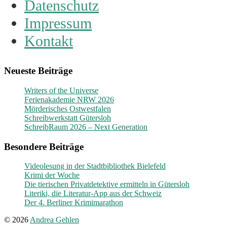
Datenschutz
Impressum
Kontakt
Neueste Beiträge
Writers of the Universe
Ferienakademie NRW 2026
Mörderisches Ostwestfalen
Schreibwerkstatt Gütersloh
SchreibRaum 2026 – Next Generation
Besondere Beiträge
Videolesung in der Stadtbibliothek Bielefeld
Krimi der Woche
Die tierischen Privatdetektive ermitteln in Gütersloh
Literiki, die Literatur-App aus der Schweiz
Der 4. Berliner Krimimarathon
© 2026
Andrea Gehlen