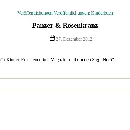
Kategorien
Veröffentlichungen
Veröffentlichungen: Kinderbuch
Panzer & Rosenkranz
Veröffentlichungsdatum
27. Dezember 2012
i für Kinder. Erschienen im “Magazin rund um den Siggi No 5”.