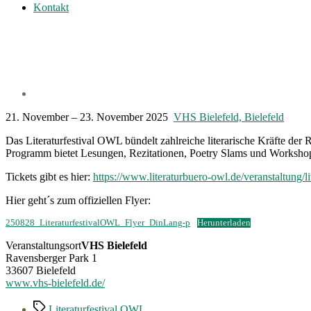
Kontakt
21. November – 23. November 2025
VHS Bielefeld, Bielefeld
Das Literaturfestival OWL bündelt zahlreiche literarische Kräfte de
Programm bietet Lesungen, Rezitationen, Poetry Slams und Worksho
Tickets gibt es hier:
https://www.literaturbuero-owl.de/veranstaltung/li
Hier geht´s zum offiziellen Flyer:
250828_LiteraturfestivalOWL_Flyer_DinLang-p
Herunterladen
Veranstaltungsort
VHS Bielefeld
Ravensberger Park 1
33607 Bielefeld
www.vhs-bielefeld.de/
Schlagwörter
Literaturfestival OWL