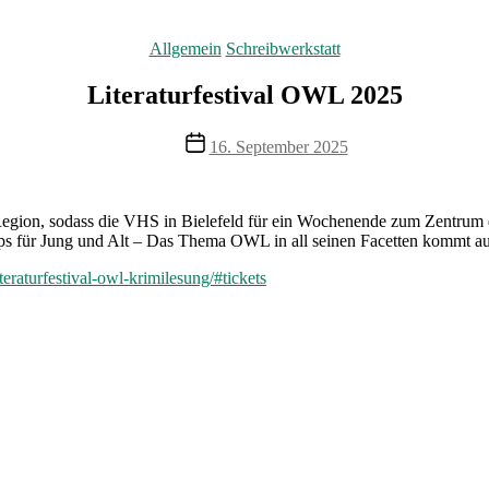
Kategorien
Allgemein
Schreibwerkstatt
Literaturfestival OWL 2025
Veröffentlichungsdatum
16. September 2025
r Region, sodass die VHS in Bielefeld für ein Wochenende zum Zentrum 
ps für Jung und Alt – Das Thema OWL in all seinen Facetten kommt au
teraturfestival-owl-krimilesung/#tickets