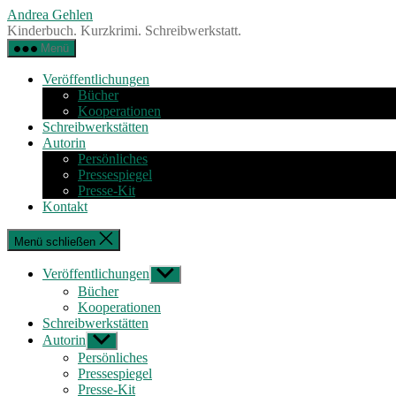
Zum
Andrea Gehlen
Inhalt
Kinderbuch. Kurzkrimi. Schreibwerkstatt.
springen
Menü
Veröffentlichungen
Bücher
Kooperationen
Schreibwerkstätten
Autorin
Persönliches
Pressespiegel
Presse-Kit
Kontakt
Menü schließen
Veröffentlichungen
Untermenü
anzeigen
Bücher
Kooperationen
Schreibwerkstätten
Autorin
Untermenü
anzeigen
Persönliches
Pressespiegel
Presse-Kit