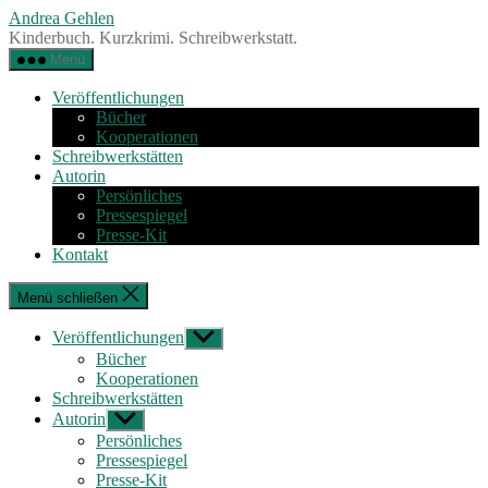
Zum
Andrea Gehlen
Inhalt
Kinderbuch. Kurzkrimi. Schreibwerkstatt.
springen
Menü
Veröffentlichungen
Bücher
Kooperationen
Schreibwerkstätten
Autorin
Persönliches
Pressespiegel
Presse-Kit
Kontakt
Menü schließen
Veröffentlichungen
Untermenü
anzeigen
Bücher
Kooperationen
Schreibwerkstätten
Autorin
Untermenü
anzeigen
Persönliches
Pressespiegel
Presse-Kit