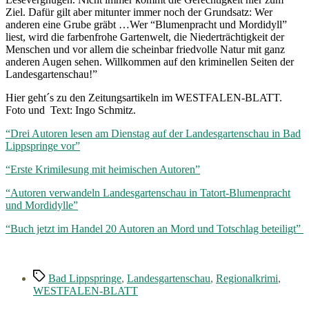
Ziel. Dafür gilt aber mitunter immer noch der Grundsatz: Wer
anderen eine Grube gräbt …Wer “Blumenpracht und Mordidyll”
liest, wird die farbenfrohe Gartenwelt, die Niederträchtigkeit der
Menschen und vor allem die scheinbar friedvolle Natur mit ganz
anderen Augen sehen. Willkommen auf den kriminellen Seiten der
Landesgartenschau!”
Hier geht´s zu den Zeitungsartikeln im WESTFALEN-BLATT.
Foto und Text: Ingo Schmitz.
“Drei Autoren lesen am Dienstag auf der Landesgartenschau in Bad
Lippspringe vor”
“Erste Krimilesung mit heimischen Autoren”
“Autoren verwandeln Landesgartenschau in Tatort-Blumenpracht
und Mordidylle”
“Buch jetzt im Handel 20 Autoren an Mord und Totschlag beteiligt”
Schlagwörter
Bad Lippspringe
,
Landesgartenschau
,
Regionalkrimi
,
WESTFALEN-BLATT