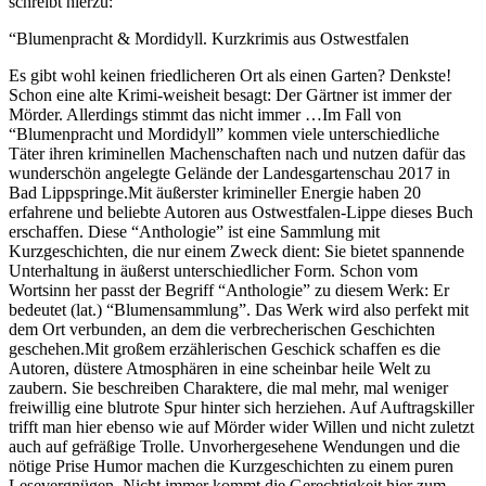
schreibt hierzu:
“Blumenpracht & Mordidyll. Kurzkrimis aus Ostwestfalen
Es gibt wohl keinen friedlicheren Ort als einen Garten? Denkste!
Schon eine alte Krimi-weisheit besagt: Der Gärtner ist immer der
Mörder. Allerdings stimmt das nicht immer …Im Fall von
“Blumenpracht und Mordidyll” kommen viele unterschiedliche
Täter ihren kriminellen Machenschaften nach und nutzen dafür das
wunderschön angelegte Gelände der Landesgartenschau 2017 in
Bad Lippspringe.Mit äußerster krimineller Energie haben 20
erfahrene und beliebte Autoren aus Ostwestfalen-Lippe dieses Buch
erschaffen. Diese “Anthologie” ist eine Sammlung mit
Kurzgeschichten, die nur einem Zweck dient: Sie bietet spannende
Unterhaltung in äußerst unterschiedlicher Form. Schon vom
Wortsinn her passt der Begriff “Anthologie” zu diesem Werk: Er
bedeutet (lat.) “Blumensammlung”. Das Werk wird also perfekt mit
dem Ort verbunden, an dem die verbrecherischen Geschichten
geschehen.Mit großem erzählerischen Geschick schaffen es die
Autoren, düstere Atmosphären in eine scheinbar heile Welt zu
zaubern. Sie beschreiben Charaktere, die mal mehr, mal weniger
freiwillig eine blutrote Spur hinter sich herziehen. Auf Auftragskiller
trifft man hier ebenso wie auf Mörder wider Willen und nicht zuletzt
auch auf gefräßige Trolle. Unvorhergesehene Wendungen und die
nötige Prise Humor machen die Kurzgeschichten zu einem puren
Lesevergnügen. Nicht immer kommt die Gerechtigkeit hier zum