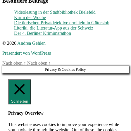
Besondere Beiträge
Videolesung in der Stadtbibliothek Bielefeld
Krimi der Woche
Die tierischen Privatdetektive ermitteln in Gütersloh
Literiki, die Literatur-App aus der Schweiz
Der 4. Berliner Krimimarathon
© 2026
Andrea Gehlen
Präsentiert von WordPress
Nach oben
↑
Nach oben
↑
Privacy & Cookies Policy
Schließen
Privacy Overview
This website uses cookies to improve your experience while
you navigate through the website. Out of these, the cookies