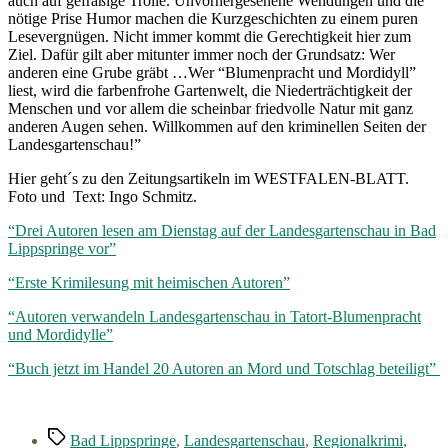
auch auf gefräßige Trolle. Unvorhergesehene Wendungen und die
nötige Prise Humor machen die Kurzgeschichten zu einem puren
Lesevergnügen. Nicht immer kommt die Gerechtigkeit hier zum
Ziel. Dafür gilt aber mitunter immer noch der Grundsatz: Wer
anderen eine Grube gräbt …Wer “Blumenpracht und Mordidyll”
liest, wird die farbenfrohe Gartenwelt, die Niederträchtigkeit der
Menschen und vor allem die scheinbar friedvolle Natur mit ganz
anderen Augen sehen. Willkommen auf den kriminellen Seiten der
Landesgartenschau!”
Hier geht´s zu den Zeitungsartikeln im WESTFALEN-BLATT.
Foto und Text: Ingo Schmitz.
“Drei Autoren lesen am Dienstag auf der Landesgartenschau in Bad
Lippspringe vor”
“Erste Krimilesung mit heimischen Autoren”
“Autoren verwandeln Landesgartenschau in Tatort-Blumenpracht
und Mordidylle”
“Buch jetzt im Handel 20 Autoren an Mord und Totschlag beteiligt”
Schlagwörter
Bad Lippspringe
,
Landesgartenschau
,
Regionalkrimi
,