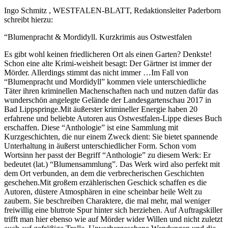
Ingo Schmitz , WESTFALEN-BLATT, Redaktionsleiter Paderborn
schreibt hierzu:
“Blumenpracht & Mordidyll. Kurzkrimis aus Ostwestfalen
Es gibt wohl keinen friedlicheren Ort als einen Garten? Denkste!
Schon eine alte Krimi-weisheit besagt: Der Gärtner ist immer der
Mörder. Allerdings stimmt das nicht immer …Im Fall von
“Blumenpracht und Mordidyll” kommen viele unterschiedliche
Täter ihren kriminellen Machenschaften nach und nutzen dafür das
wunderschön angelegte Gelände der Landesgartenschau 2017 in
Bad Lippspringe.Mit äußerster krimineller Energie haben 20
erfahrene und beliebte Autoren aus Ostwestfalen-Lippe dieses Buch
erschaffen. Diese “Anthologie” ist eine Sammlung mit
Kurzgeschichten, die nur einem Zweck dient: Sie bietet spannende
Unterhaltung in äußerst unterschiedlicher Form. Schon vom
Wortsinn her passt der Begriff “Anthologie” zu diesem Werk: Er
bedeutet (lat.) “Blumensammlung”. Das Werk wird also perfekt mit
dem Ort verbunden, an dem die verbrecherischen Geschichten
geschehen.Mit großem erzählerischen Geschick schaffen es die
Autoren, düstere Atmosphären in eine scheinbar heile Welt zu
zaubern. Sie beschreiben Charaktere, die mal mehr, mal weniger
freiwillig eine blutrote Spur hinter sich herziehen. Auf Auftragskiller
trifft man hier ebenso wie auf Mörder wider Willen und nicht zuletzt