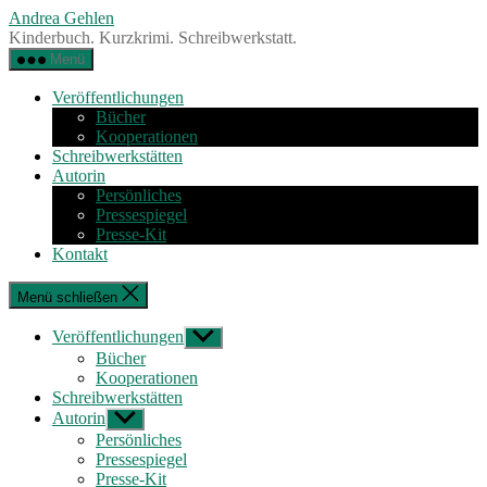
Zum
Andrea Gehlen
Inhalt
Kinderbuch. Kurzkrimi. Schreibwerkstatt.
springen
Menü
Veröffentlichungen
Bücher
Kooperationen
Schreibwerkstätten
Autorin
Persönliches
Pressespiegel
Presse-Kit
Kontakt
Menü schließen
Veröffentlichungen
Untermenü
anzeigen
Bücher
Kooperationen
Schreibwerkstätten
Autorin
Untermenü
anzeigen
Persönliches
Pressespiegel
Presse-Kit