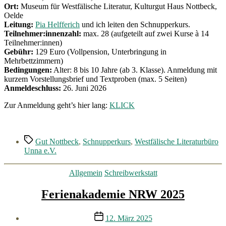
Ort:
Museum für Westfälische Literatur, Kulturgut Haus Nottbeck,
Oelde
Leitung:
Pia Helfferich
und ich leiten den Schnupperkurs.
Teilnehmer:innenzahl:
max. 28 (aufgeteilt auf zwei Kurse à 14
Teilnehmer:innen)
Gebühr:
129 Euro (Vollpension, Unterbringung in
Mehrbettzimmern)
Bedingungen:
Alter: 8 bis 10 Jahre (ab 3. Klasse). Anmeldung mit
kurzem Vorstellungsbrief und Textproben (max. 5 Seiten)
Anmeldeschluss:
26. Juni 2026
Zur Anmeldung geht’s hier lang:
KLICK
Schlagwörter
Gut Nottbeck
,
Schnupperkurs
,
Westfälische Literaturbüro
Unna e.V.
Kategorien
Allgemein
Schreibwerkstatt
Ferienakademie NRW 2025
Veröffentlichungsdatum
12. März 2025