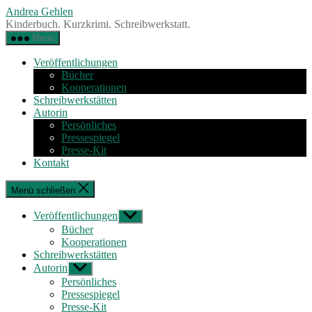
Zum
Andrea Gehlen
Inhalt
Kinderbuch. Kurzkrimi. Schreibwerkstatt.
springen
Menü
Veröffentlichungen
Bücher
Kooperationen
Schreibwerkstätten
Autorin
Persönliches
Pressespiegel
Presse-Kit
Kontakt
Menü schließen
Veröffentlichungen
Untermenü
anzeigen
Bücher
Kooperationen
Schreibwerkstätten
Autorin
Untermenü
anzeigen
Persönliches
Pressespiegel
Presse-Kit