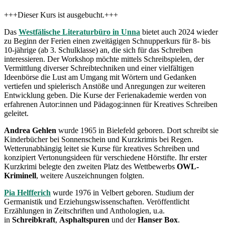
+++Dieser Kurs ist ausgebucht.+++
Das
Westfälische Literaturbüro in Unna
bietet auch 2024 wieder
zu Beginn der Ferien einen zweitägigen Schnupperkurs für 8- bis
10-jährige (ab 3. Schulklasse) an, die sich für das Schreiben
interessieren. Der Workshop möchte mittels Schreibspielen, der
Vermittlung diverser Schreibtechniken und einer vielfältigen
Ideenbörse die Lust am Umgang mit Wörtern und Gedanken
vertiefen und spielerisch Anstöße und Anregungen zur weiteren
Entwicklung geben. Die Kurse der Ferienakademie werden von
erfahrenen Autor:innen und Pädagog:innen für Kreatives Schreiben
geleitet.
Andrea Gehlen
wurde 1965 in Bielefeld geboren. Dort schreibt sie
Kinderbücher bei Sonnenschein und Kurzkrimis bei Regen.
Wetterunabhängig leitet sie Kurse für kreatives Schreiben und
konzipiert Vertonungsideen für verschiedene Hörstifte. Ihr erster
Kurzkrimi belegte den zweiten Platz des Wettbewerbs
OWL-
Kriminell
, weitere Auszeichnungen folgten.
Pia Helfferich
wurde 1976 in Velbert geboren. Studium der
Germanistik und Erziehungswissenschaften. Veröffentlicht
Erzählungen in Zeitschriften und Anthologien, u.a.
in
Schreibkraft
,
Asphaltspuren
und der
Hanser Box
.