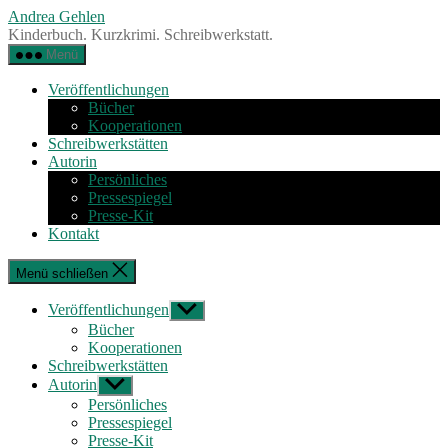
Zum
Andrea Gehlen
Inhalt
Kinderbuch. Kurzkrimi. Schreibwerkstatt.
springen
Menü
Veröffentlichungen
Bücher
Kooperationen
Schreibwerkstätten
Autorin
Persönliches
Pressespiegel
Presse-Kit
Kontakt
Menü schließen
Veröffentlichungen
Untermenü
anzeigen
Bücher
Kooperationen
Schreibwerkstätten
Autorin
Untermenü
anzeigen
Persönliches
Pressespiegel
Presse-Kit