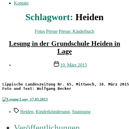
Kontakt
Schlagwort:
Heiden
Kategorien
Fotos
Presse
Presse: Kinderbuch
Lesung in der Grundschule Heiden in
Lage
Veröffentlichungsdatum
19. März 2015
Foto und Text: Wolfgang Becker
Schlagwörter
Heiden
,
Kinderkrimilesung
,
Spannung
Veröffentlichungen