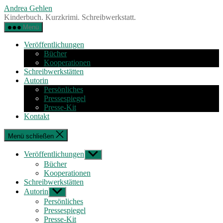
Zum
Andrea Gehlen
Inhalt
Kinderbuch. Kurzkrimi. Schreibwerkstatt.
springen
Menü
Veröffentlichungen
Bücher
Kooperationen
Schreibwerkstätten
Autorin
Persönliches
Pressespiegel
Presse-Kit
Kontakt
Menü schließen
Veröffentlichungen
Untermenü
anzeigen
Bücher
Kooperationen
Schreibwerkstätten
Autorin
Untermenü
anzeigen
Persönliches
Pressespiegel
Presse-Kit