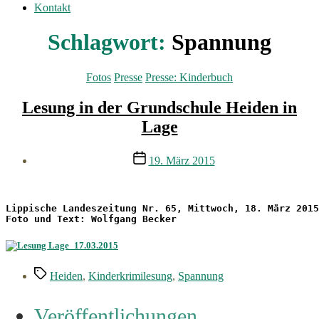
Kontakt
Schlagwort:
Spannung
Kategorien
Fotos
Presse
Presse: Kinderbuch
Lesung in der Grundschule Heiden in
Lage
Veröffentlichungsdatum
19. März 2015
Foto und Text: Wolfgang Becker
Schlagwörter
Heiden
,
Kinderkrimilesung
,
Spannung
Veröffentlichungen