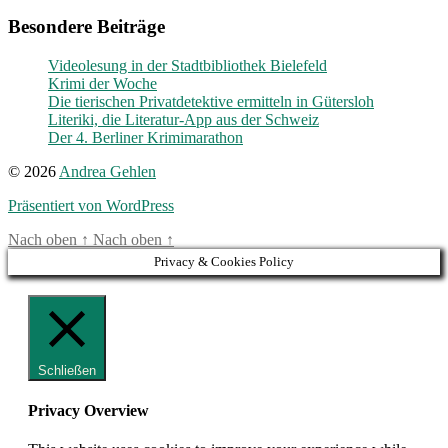
Besondere Beiträge
Videolesung in der Stadtbibliothek Bielefeld
Krimi der Woche
Die tierischen Privatdetektive ermitteln in Gütersloh
Literiki, die Literatur-App aus der Schweiz
Der 4. Berliner Krimimarathon
© 2026
Andrea Gehlen
Präsentiert von WordPress
Nach oben
↑
Nach oben
↑
Privacy & Cookies Policy
Schließen
Privacy Overview