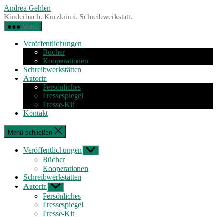
Zum
Andrea Gehlen
Inhalt
Kinderbuch. Kurzkrimi. Schreibwerkstatt.
springen
Menü
Veröffentlichungen
Bücher
Kooperationen
Schreibwerkstätten
Autorin
Persönliches
Pressespiegel
Presse-Kit
Kontakt
Menü schließen
Veröffentlichungen
Untermenü
anzeigen
Bücher
Kooperationen
Schreibwerkstätten
Autorin
Untermenü
anzeigen
Persönliches
Pressespiegel
Presse-Kit