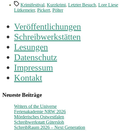
Schlagwörter
Krimifestival
,
Kurzkrimi
,
Letzter Besuch
,
Lore Liese
Lütkemeier
,
Pickert
,
Pölter
Veröffentlichungen
Schreibwerkstätten
Lesungen
Datenschutz
Impressum
Kontakt
Neueste Beiträge
Writers of the Universe
Ferienakademie NRW 2026
Mörderisches Ostwestfalen
Schreibwerkstatt Gütersloh
SchreibRaum 2026 – Next Generation