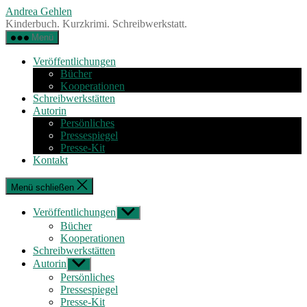
Zum
Andrea Gehlen
Inhalt
Kinderbuch. Kurzkrimi. Schreibwerkstatt.
springen
Menü
Veröffentlichungen
Bücher
Kooperationen
Schreibwerkstätten
Autorin
Persönliches
Pressespiegel
Presse-Kit
Kontakt
Menü schließen
Veröffentlichungen
Untermenü
anzeigen
Bücher
Kooperationen
Schreibwerkstätten
Autorin
Untermenü
anzeigen
Persönliches
Pressespiegel
Presse-Kit