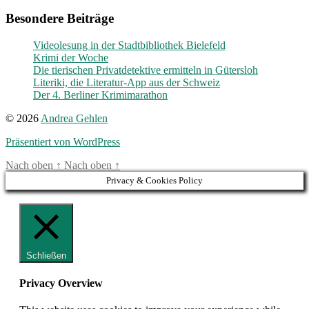
Besondere Beiträge
Videolesung in der Stadtbibliothek Bielefeld
Krimi der Woche
Die tierischen Privatdetektive ermitteln in Gütersloh
Literiki, die Literatur-App aus der Schweiz
Der 4. Berliner Krimimarathon
© 2026
Andrea Gehlen
Präsentiert von WordPress
Nach oben
↑
Nach oben
↑
Privacy & Cookies Policy
Schließen
Privacy Overview