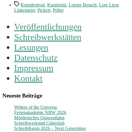
Schlagwörter
Krimifestival
,
Kurzkrimi
,
Letzter Besuch
,
Lore Liese
Lütkemeier
,
Pickert
,
Pölter
Veröffentlichungen
Schreibwerkstätten
Lesungen
Datenschutz
Impressum
Kontakt
Neueste Beiträge
Writers of the Universe
Ferienakademie NRW 2026
Mörderisches Ostwestfalen
Schreibwerkstatt Gütersloh
SchreibRaum 2026 – Next Generation