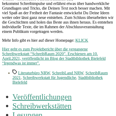
bekommst Schreibimpulse und erfährst etwas über handwerkliche
Grundlagen und Tricks, die Deinen Text noch besser machen. Mit
viel Spaß an der Freiheit der Fantasie entwickelst Du Deine Ideen
weiter oder lässt ganz neue entstehen. Zum Schluss überarbeiten wir
die Geschichten und holen das Beste aus ihnen heraus. Es entstehen
individuelle Texte, die im Rahmen der Abschlussveranstaltung
einem Publikum vorgetragen werden.
Mehr Info gibt es hier auf dieser Homepage:
KLICK
Hier geht es zum Projektbericht über die vergangene
Schreibwerkstatt “SchreibRaum 2020”. Erschienen am 10.
April.2021, veröffentlicht im Blog der Stadtbibliothek Bielefeld
“Irgendwas ist immer”.
Schlagwörter
Literaturbüro NRW
,
SchreibLand NRW
,
SchreibRaum
2021
,
Schreibwerkstatt für Jugendliche
,
Stadtbibliothek
Bielefeld
Veröffentlichungen
Schreibwerkstätten
Lesungen