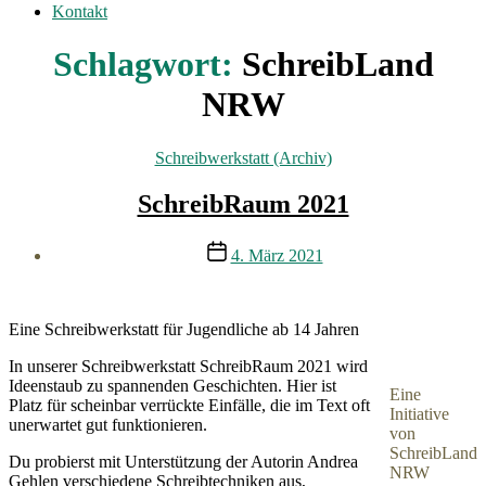
Kontakt
Schlagwort:
SchreibLand
NRW
Kategorien
Schreibwerkstatt (Archiv)
SchreibRaum 2021
Veröffentlichungsdatum
4. März 2021
Eine
Schreibwerkstatt für Jugendliche ab 14 Jahren
In unserer Schreibwerkstatt SchreibRaum 2021 wird
Ideenstaub zu spannenden Geschichten. Hier ist
Eine
Platz für scheinbar verrückte Einfälle, die im Text oft
Initiative
unerwartet gut funktionieren.
von
SchreibLand
Du probierst mit Unterstützung der Autorin Andrea
NRW
Gehlen verschiedene Schreibtechniken aus,