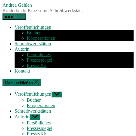
Zum
Andrea Gehlen
Inhalt
Kinderbuch. Kurzkrimi. Schreibwerkstatt.
springen
Menü
Veröffentlichungen
Bücher
Kooperationen
Schreibwerkstätten
Autorin
Persönliches
Pressespiegel
Presse-Kit
Kontakt
Menü schließen
Veröffentlichungen
Untermenü
anzeigen
Bücher
Kooperationen
Schreibwerkstätten
Autorin
Untermenü
anzeigen
Persönliches
Pressespiegel
Presse-Kit